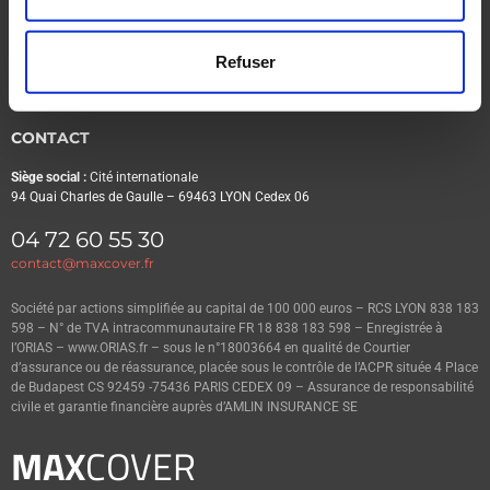
À PROPOS
Refuser
NOTRE SOCIÉTÉ
MENTIONS LÉGALES
CONTACT
Siège social :
Cité internationale
94 Quai Charles de Gaulle – 69463 LYON Cedex 06
04 72 60 55 30
contact@maxcover.fr
Société par actions simplifiée au capital de 100 000 euros – RCS LYON 838 183
598 – N° de TVA intracommunautaire FR 18 838 183 598 – Enregistrée à
l’ORIAS – www.ORIAS.fr – sous le n°18003664 en qualité de Courtier
d’assurance ou de réassurance, placée sous le contrôle de l’ACPR située 4 Place
de Budapest CS 92459 -75436 PARIS CEDEX 09 – Assurance de responsabilité
civile et garantie financière auprès d’AMLIN INSURANCE SE
MAX
COVER