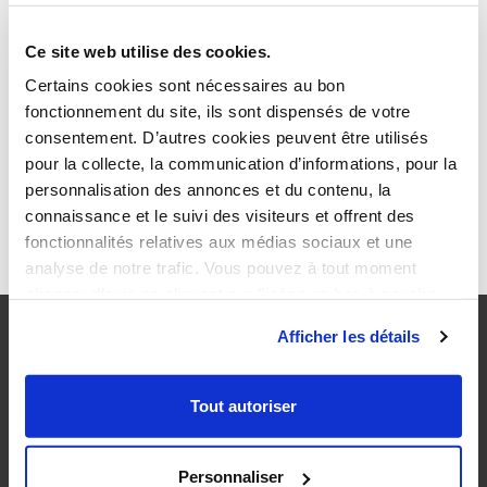
La société 123 Machin Truc a été créée en 1971, et n’a
cessé de proposer au public des machins-trucs de
Ce site web utilise des cookies.
qualité depuis lors. Située à Saint-Remy-en-Bouzemont-
Saint-Genest-et-Isson, 123 Machin Truc emploie 2 000
Certains cookies sont nécessaires au bon
personnes, et fabrique toutes sortes de bidules supers
fonctionnement du site, ils sont dispensés de votre
pour la communauté bouzemontoise.
consentement. D’autres cookies peuvent être utilisés
pour la collecte, la communication d’informations, pour la
En tant que nouvel utilisateur ou utilisatrice de
personnalisation des annonces et du contenu, la
WordPress, vous devriez vous rendre sur
votre tableau
connaissance et le suivi des visiteurs et offrent des
de bord
pour supprimer cette page et créer de
fonctionnalités relatives aux médias sociaux et une
nouvelles pages pour votre contenu. Amusez-vous
analyse de notre trafic. Vous pouvez à tout moment
bien !
changer d’avis en cliquant sur l’icône en bas à gauche.
Afficher les détails
MAXCOVER
Tout autoriser
OFFRE PROFESSIONNELS DE L’IMMOBILIER
OFFRE ENTREPRISES
CONTACT
Personnaliser