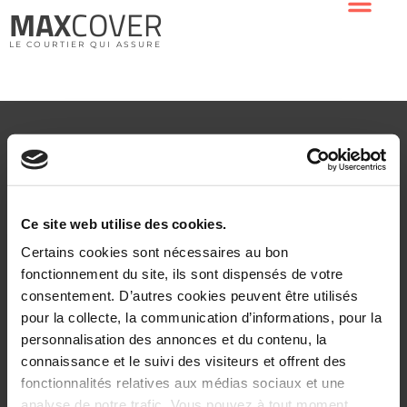
MAX
COVER
LE COURTIER QUI ASSURE
MAXCOVER
OFFRE PROFESSIONNELS DE L’IMMOBILIER
OFFRE ENTREPRISES
Ce site web utilise des cookies.
CONTACT
Certains cookies sont nécessaires au bon
fonctionnement du site, ils sont dispensés de votre
À PROPOS
consentement. D’autres cookies peuvent être utilisés
pour la collecte, la communication d’informations, pour la
NOTRE SOCIÉTÉ
personnalisation des annonces et du contenu, la
MENTIONS LÉGALES
connaissance et le suivi des visiteurs et offrent des
CONTACT
fonctionnalités relatives aux médias sociaux et une
analyse de notre trafic. Vous pouvez à tout moment