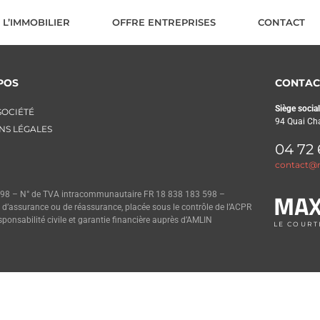
L’IMMOBILIER
OFFRE ENTREPRISES
CONTACT
POS
CONTAC
Siège social
SOCIÉTÉ
94 Quai Ch
NS LÉGALES
04 72 
contact@m
MA
3 598 – N° de TVA intracommunautaire FR 18 838 183 598 –
 d’assurance ou de réassurance, placée sous le contrôle de l’ACPR
nsabilité civile et garantie financière auprès d’AMLIN
LE COURT