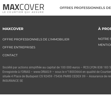
MAX
COVER
OFFRES PROFESSIONNELS DE 
LE COURTIER QUI ASSURE
MAXCOVER
À PRO
NOTRE 
OFFRE PROFESSIONNELS DE L’IMMOBILIER
MENTIO
OFFRE ENTREPRISES
CONTACT
Société par actions simplifiée au capital de 100 000 euros – RCS LYON 838 18
Enregistrée à l’ORIAS – www.ORIAS.fr – sous le n°18003664 en qualité de Courtier
située 4 Place de Budapest CS 92459 -75436 PARIS CEDEX 09 – Assurance de respo
INSURANCE SE