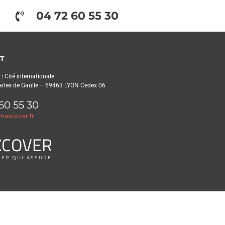
04 72 60 55 30
T
 :
Cité internationale
arles de Gaulle – 69463 LYON Cedex 06
60 55 30
axcover.fr
X
COVER
IER QUI ASSURE